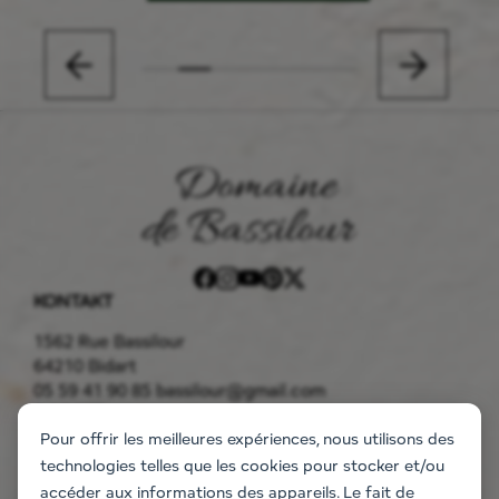
KONTAKT
1562 Rue Bassilour
64210 Bidart
05 59 41 90 85
bassilour@gmail.com
GODSET
Pour offrir les meilleures expériences, nous utilisons des
Boende
technologies telles que les cookies pour stocker et/ou
Lägenheterna
accéder aux informations des appareils. Le fait de