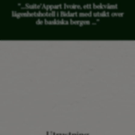
”…Suite’Appart Ivoire, ett bekvämt
lägenhetshotell i Bidart med utsikt över
de baskiska bergen …”