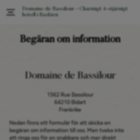
Domaine de Bassilour - Charmigt 4-stjärnigt
hotell i Baskien
Begäran om information
Domaine de Bassilour
1562 Rue Bassilour
64210 Bidart
Frankrike
Nedan finns ett formulär för att skicka en
begäran om information till oss. Men tveka inte
att ringa oss för en snabbare och mer direkt