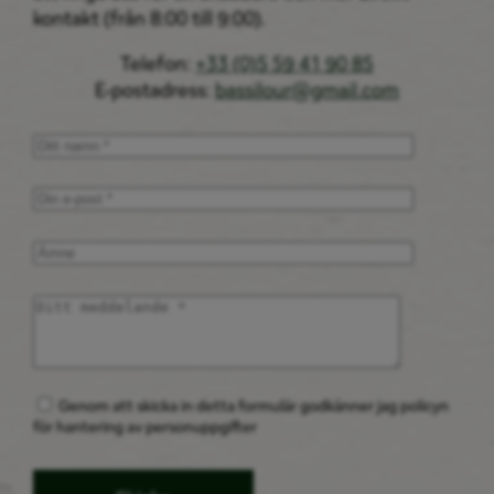
kontakt (från 8:00 till 9:00).
Telefon:
+33 (0)5 59 41 90 85
E-postadress:
bassilour@gmail.com
Genom att skicka in detta formulär godkänner jag policyn
för hantering av personuppgifter