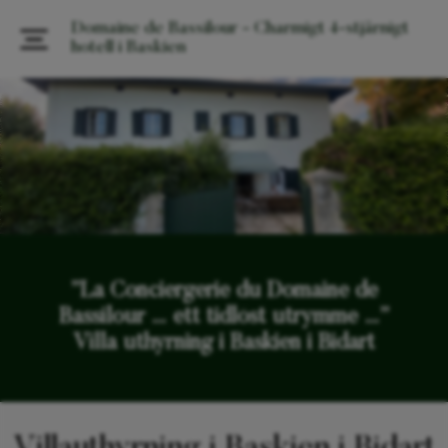
Domaine de Bassilour - Charmigt 4-stjärnigt
hotell i Baskien
”La Conciergerie du Domaine de
Bassilour … ett tidlöst utrymme …”
Villa uthyrning i Baskien i Bidart