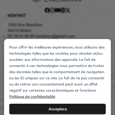
KONTAKT
1562 Rue Bassilour
64210 Bidart
05 59 41 90 85
bassilour@gmail.com
GODSET
Pour offrir les meilleures expériences, nous utilisons des
Boende
technologies telles que les cookies pour stocker et/ou
Lägenheterna
accéder aux informations des appareils. Le fait de
Villan
consentir à ces technologies nous permettra de traiter
Begäran om information
des données telles que le comportement de navigation
EVENEMANG
ou les ID uniques sur ce site. Le fait de ne pas consentir
Bröllop och evenemang
ou de retirer son consentement peut avoir un effet
Seminarier för företag
négatif sur certaines caractéristiques et fonctions.
Aktiviteter för teambuilding
Politique de confidentialité
Acceptera