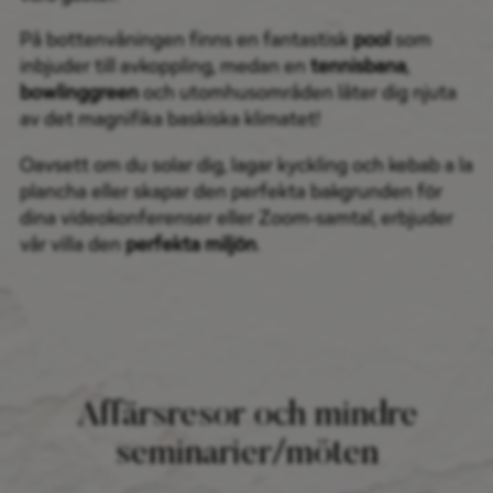
På bottenvåningen finns en fantastisk
pool
som
inbjuder till avkoppling, medan en
tennisbana
,
bowlinggreen
och utomhusområden låter dig njuta
av det magnifika baskiska klimatet!
Oavsett om du solar dig, lagar kyckling och kebab a la
plancha eller skapar den perfekta bakgrunden för
dina videokonferenser eller Zoom-samtal, erbjuder
vår villa den
perfekta miljön
.
Affärsresor och mindre
seminarier/möten