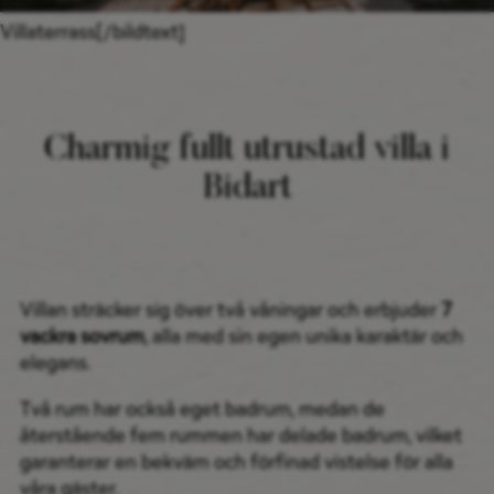
Villaterrass[/bildtext]
Charmig fullt utrustad villa i
Bidart
Villan sträcker sig över två våningar och erbjuder
7
vackra sovrum
, alla med sin egen unika karaktär och
elegans.
Två rum har också eget badrum, medan de
återstående fem rummen har delade badrum, vilket
garanterar en bekväm och förfinad vistelse för alla
våra gäster.