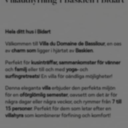
Villauthyrning i Baskien i Bidart
Hela ditt hus i Bidart
Välkommen till
Villa du Domaine de Bassilour
, en oas
av
charm som
ligger i hjärtat av
Baskien
.
Perfekt för
kusinträffar, sammankomster för vänner
och
familj
eller till och med
yoga-
och
surfingretreats
! En villa för oändliga möjligheter!
Denna eleganta
villa
erbjuder den perfekta miljön
för en
oförglömlig semester
, oavsett om det är för
några dagar eller några veckor, och rymmer från
7 till
15 personer
. Perfekt för dem som letar efter en
villahyra
som kombinerar förfining och komfort!