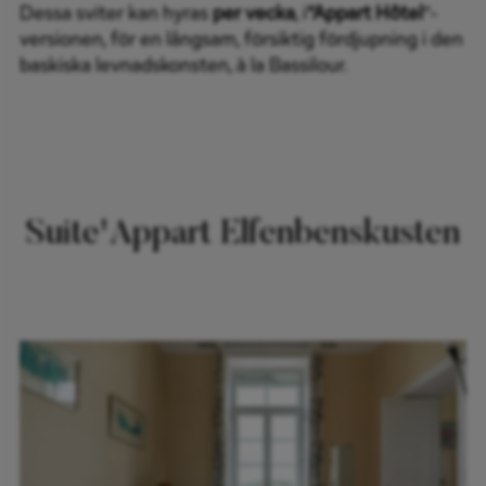
Dessa sviter kan hyras
per vecka
, i
”Appart Hôtel
”-
versionen, för en långsam, försiktig fördjupning i den
baskiska levnadskonsten, à la Bassilour.
Suite'Appart Elfenbenskusten