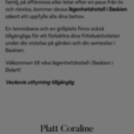
familj, på affärsresa eller letar efter en paus från liv
och rörelse, kommer dessa
lägenhetshotell i Baskien
säkert att uppfylla alla dina behov.
En tennisbana och en grillplats finns också
tillgängliga för att förbättra dina fritidsaktiviteter
under din vistelse på gården och din semester i
Baskien.
Välkommen till våra lägenhetshotell i Baskien i
Bidart!
Veckovis uthyrning tillgänglig
Platt Coraline