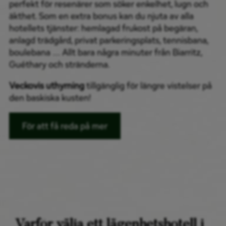
perfekt för resenärer som söker enkelhet, lugn och
äkthet. Som en extra bonus kan du njuta av alla
hotellets tjänster: hemlagad frukost på begäran,
anlagd trädgård, privat parkeringsplats, tennisbana,
boulebana … Allt bara några minuter från Biarritz,
Guéthary och stränderna.
Veckovis uthyrning
tillgänglig för längre vistelser på
den baskiska kusten!
För att få reda på mer
Varför välja ett lägenhetshotell i