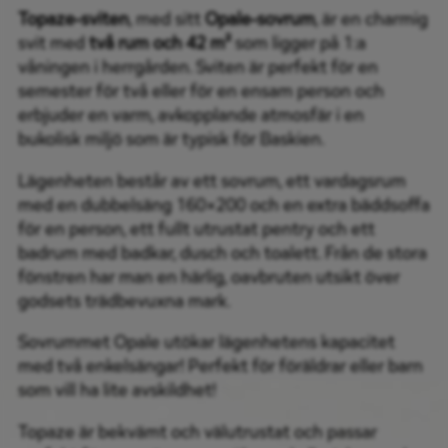
Topaze-sviten
, med sitt
Opale-sovrum
, är en charmig
svit med
två rum och 42 m²
som ligger på 1:a
våningen i herrgården. Sviten är perfekt för en
semester för två eller för en ensam person och
erbjuder en varm, avkopplande atmosfär i en
bukolisk miljö som är typisk för Baskien.
Lägenheten består av ett sovrum, ett vardagsrum
med en dubbelsäng 160×200 och en extra bäddsoffa
för en person, ett fullt utrustat pentry och ett
badrum med badkar, dusch och toalett. Från de stora
fönstren har man en härlig, oavbruten utsikt över
godsets trädbevuxna mark.
Sovrummet Opale utökar lägenhetens kapacitet
med två enkelsängar! Perfekt för föräldrar eller barn
som vill ha lite avskildhet!
Topaze är bekvämt och välutrustat och passar