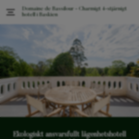
Domaine de Bassilour - Charmigt 4-stjärnigt
hotell i Baskien
Ekologiskt ansvarsfullt lägenhetshotell