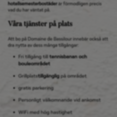
hotellsemesterbostäder
är förmodligen precis
vad du har väntat på.
Våra tjänster på plats
Att bo på Domaine de Bassilour innebär också att
dra nytta av dess många tillgångar:
Fri tillgång till
tennisbanan och
bouleområdet
Grillplats
tillgänglig
på området
gratis parkering
Personligt välkomnande vid ankomst
WiFi med hög hastighet