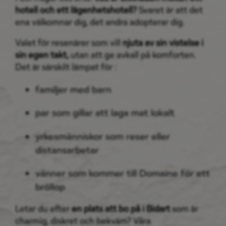
hotell och ett lägenhetshotell?
Svaret är att det
ena välkomnar dig, det andra adopterar dig.
Valet för resenärer som vill
njuta av sin vistelse i
sin egen takt,
utan att ge avkall på komforten.
Det är särskilt lämpat för :
familjer med barn
par som gillar att laga mat lokalt
yrkesmänniskor som reser eller
distansarbetar
vänner som kommer till Domaine för ett
bröllop
Letar du efter
en plats att bo på i Bidart
som är
charmig, diskret och bekväm? Våra