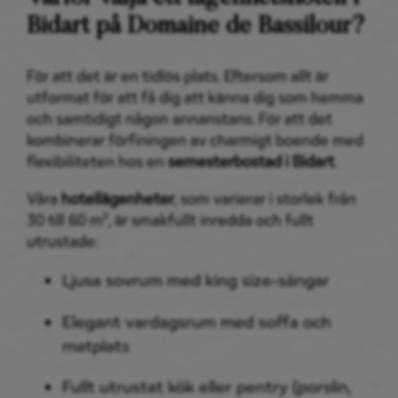
Bidart på Domaine de Bassilour?
För att det är en tidlös plats. Eftersom allt är
utformat för att få dig att känna dig som hemma
och samtidigt någon annanstans. För att det
kombinerar förfiningen av charmigt boende med
flexibiliteten hos en
semesterbostad i Bidart
.
Våra
hotellägenheter
, som varierar i storlek från
30 till 60 m², är smakfullt inredda och fullt
utrustade:
Ljusa sovrum med king size-sängar
Elegant vardagsrum med soffa och
matplats
Fullt utrustat kök eller pentry (porslin,