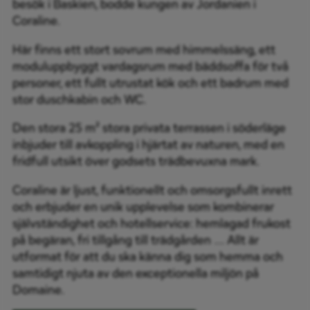
besök i Baskien, bodde kungen av Jordanien i
Coraline.
Här finns ett stort sovrum med himmelssäng, ett
moduluppbyggt vardagsrum med bäddsoffa för två
personer, ett fullt utrustat kök och ett badrum med
stor duschkabin och WC.
Den stora 25 m² stora privata terrassen i söderläge
inbjuder till avkoppling i hjärtat av naturen, med en
fridfull utsikt över godsets trädbevuxna mark.
Coraline är ljust, funktionellt och omsorgsfullt inrett
och erbjuder en unik upplevelse som kombinerar
självständighet och hotellservice: hemlagad frukost
på begäran, fri tillgång till trädgården … Allt är
utformat för att du ska känna dig som hemma och
samtidigt njuta av den exceptionella miljön på
Domaine.