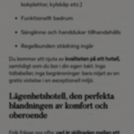
kokplattor, kylskåp etc.)
Funktionellt badrum
Sänglinne och handdukar tillhandahålls
Regelbunden städning ingår
Du kommer att njuta av
kvaliteten på ett hotell,
samtidigt som du bor i din egen takt. Inga
tidtabeller, inga begränsningar: bara nöjet av en
gratis vistelse i en exceptionell miljö.
Lägenhetshotell, den perfekta
blandningen av komfort och
oberoende
Folk frågar oss ofta:
vad är skillnaden mellan ett