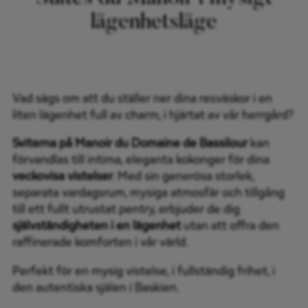
lägenhetsläge
Vad sägs om att du ställer ner dina resväskor i en
liten lägenhet full av charm, i hjärtat av vår herrgård?
Sviterna på Manoir du Domaine de Bassilour
kan
förvandlas till intima, eleganta kokonger för dina
veckovisa vistelser
. Med sin generösa storlek,
separata vardagsrum, mysiga atmosfär och tillgång
till ett fullt utrustat pentry, erbjuder de dig
självständigheten i en lägenhet
utan att offra den
raffinerade komforten i vår värld.
Perfekt för en mysig vistelse, i fullständig frihet, i
den autentiska själen i Baskien.