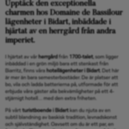
Upptäck den exceptionella
charmen hos Domaine de Bassilour
lägenheter i Bidart, inbäddade i
hjärtat av en herrgård från andra
imperiet.
I hjärtat av vår
herrgård
från
1700-talet
, som ligger
inbäddad i en grön miljö bara ett stenkast från
Biarritz, finns våra
hotellägenheter i Bidart
. Det här
är mer än bara semesterbostäder. De är platser att
bo, vila och ladda batterierna på, utformade för att
erbjuda våra gäster alla bekvämligheter på ett 4-
stjärnigt hotell… med den extra friheten.
På vårt
turistboende i Bidart
kan du njuta av en
subtil blandning av baskisk tradition, levnadskonst
och självständighet. Oavsett om du är ett par, en