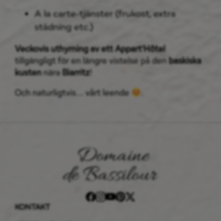
A la carte-tjänster (frukost, extra
städning etc.)
Veckovis uthyrning av ett Appart’Hôtel
tillgängligt för en längre vistelse på den
baskiska
kusten
nära
Biarritz
!
Och naturligtvis… vårt leende
.
KONTAKT