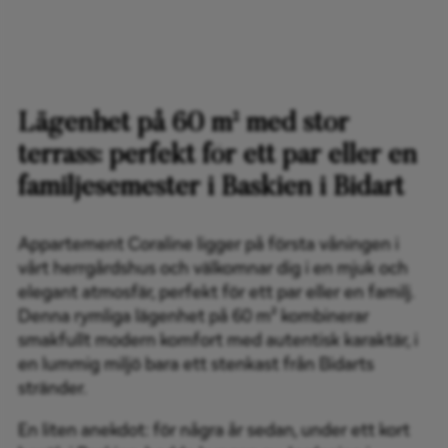
Lägenhet på 60 m² med stor
terrass: perfekt för ett par eller en
familjesemester i Baskien i Bidart
Appartement Coraline ligger på första våningen i
vårt herrgårdshus och välkomnar dig i en mjuk och
elegant atmosfär, perfekt för ett par eller en familj.
Denna rymliga lägenhet på 60 m² kombinerar
smakfullt modern komfort med autentisk karaktär, i
en lummig miljö bara ett stenkast från Bidarts
stränder.
En liten anekdot: för några år sedan, under ett kort