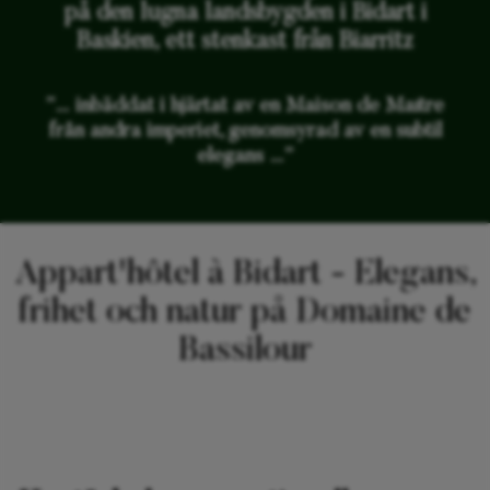
på den lugna landsbygden i Bidart i
Baskien, ett stenkast från Biarritz
”… inbäddat i hjärtat av en Maison de Maître
från andra imperiet, genomsyrad av en subtil
elegans …”
Appart'hôtel à Bidart - Elegans,
frihet och natur på Domaine de
Bassilour