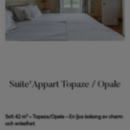
Suite'Appart Topaze / Opale
Svit 42 m² – Topaze/Opale – En ljus kokong av charm
och enkelhet