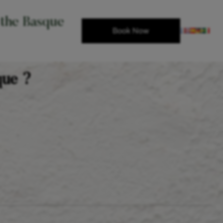
 the Basque
Book Now
que ?