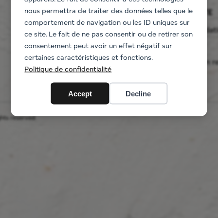
nous permettra de traiter des données telles que le
CONTACT
THE ESTATE
comportement de navigation ou les ID uniques sur
1562 Rue Bassilour
Accommodat
ce site. Le fait de ne pas consentir ou de retirer son
64210 Bidart
The flats
consentement peut avoir un effet négatif sur
05 59 41 90 85
The villa
certaines caractéristiques et fonctions.
bassilour@gmail.com
Information r
Politique de confidentialité
Accept
Decline
ghts reserved