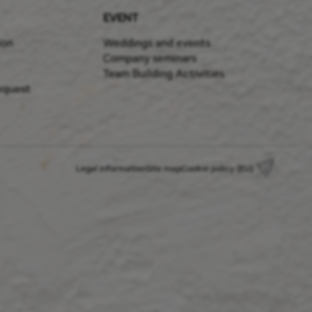
EVENT
ion
Weddings and events
Company seminars
Team Building Activities
equest
Legal information
Site map
Cookie policy (EU)