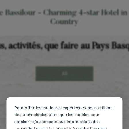
 Bassilour - Charming 4-star Hotel in
Country
s, activités, que faire au Pays Bas
All
Pour offrir les meilleures expériences, nous utilisons
des technologies telles que les cookies pour
stocker et/ou accéder aux informations des
appareils. Le fait de consentir à ces technologies