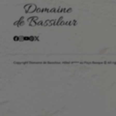
Copyright Domaine de Bassilour, Hôtel 4**** au Pays Basque © All ri