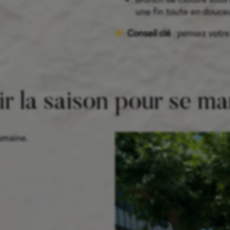
une fin toute en douceu
Conseil clé
: pensez votr
ir la saison pour se ma
omaine.