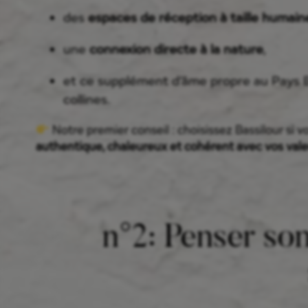
des
espaces de réception à taille humain
une
connexion directe à la nature
,
et ce supplément d’âme propre au Pays 
collines.
Notre premier conseil : choisissez Bassilour si 
authentique, chaleureux et cohérent avec vos vale
n°2: Penser so