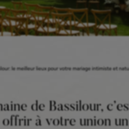
our: le meilleur lieux pour votre mariage intimiste et na
ine de Bassilour, c’est
t offrir à votre union u