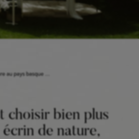
ture au pays basque …
 choisir bien plus
n écrin de nature,