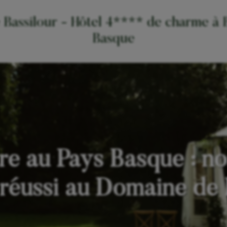
Bassilour - Hôtel 4**** de charme à B
Basque
e au Pays Basque : nos
réussi au Domaine de 