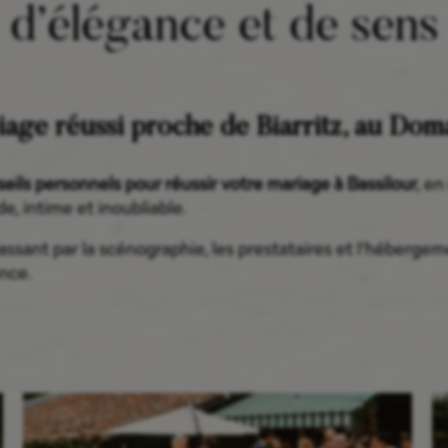
d’élégance et de sens
age réussi proche de Biarritz, au Doma
eils personnels pour réussir votre mariage à Bassilour
, en
e, intime et inoubliable.
en passant par la scénographie, les prestataires et l’hébe
ance.