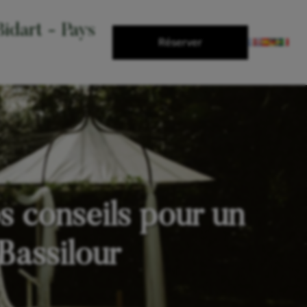
idart - Pays
Réserver
 conseils pour un
Bassilour