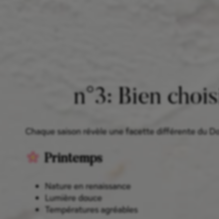
n°3: Bien chois
Chaque saison révèle une facette différente du D
Printemps
Nature en renaissance
Lumière douce
Températures agréables