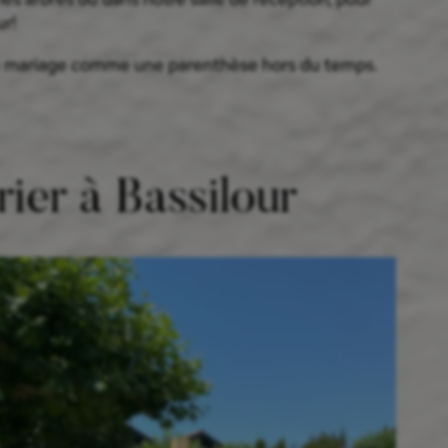
r!
e mariage comme une parenthèse hors du temps.
rier à Bassilour