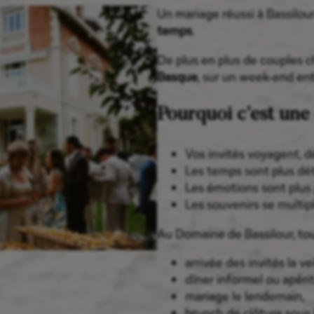
Un mariage réussi à Bassilou
temps
.
De plus en plus de couples c
Basque
, sur un week-end ent
Pourquoi c’est une
Vos invités voyagent, d
Les temps sont plus d
Les émotions sont plus
Les souvenirs se multip
Au Domaine de Bassilour, tou
arrivée des invités la vei
dîner informel ou apérit
mariage le lendemain,
brunch de clôture sous 