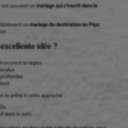
r est souvent un
mariage qui s’inscrit dans le
hoisissent un
mariage de destination au Pays
ier.
 excellente idée ?
écouvrent la région
étendus
 profondes
lient
t se prête à cette approche :
lle,
if dans le parc,
les arbres ou dans notre salle de réception, pour