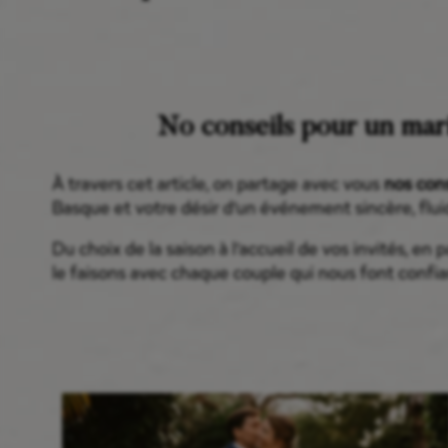
No conseils pour un mari
À travers cet article, on partage avec vous
nos cons
Basque et votre désir d’un événement sincère, fluid
Du choix de la saison à l’accueil de vos invités, 
le faisons avec chaque couple qui nous font confi