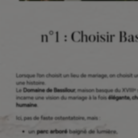
n°1 : Choisir Ba
Lorsque l’on choisit un lieu de mariage, on choisit
une histoire.
Le
Domaine de Bassilour
, maison basque du XVIIIᵉ 
incarne une vision du mariage à la fois
élégante, c
humaine
.
Ici, pas de faste ostentatoire, mais :
un
parc arboré
baigné de lumière,