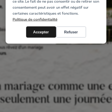
ce site. Le fait de ne pas consentir ou de retirer son
e
,
consentement peut avoir un effet négatif sur
certaines caractéristiques et fonctions.
Politique de confidentialité
Basque, entre océan et
Accepter
Refuser
vous rêvez d’un mariage
urs
.
n mariage comme une 
seulement une journée