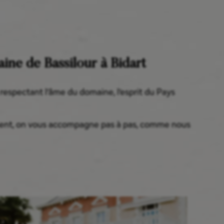
ine de Bassilour à Bidart
 respectant l’âme du domaine, l’esprit du Pays
rgement, on vous accompagne pas à pas, comme nous