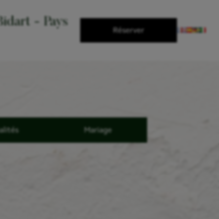
idart - Pays
Réserver
alités
Mariage