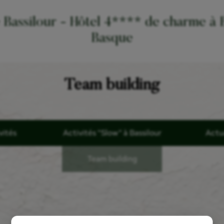
Bassilour - Hôtel 4**** de charme à B
Basque
Team building
vités
Activités "Slow" à Bassilour
Actu
Team building