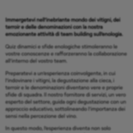
Immergetevi nell’inebriante mondo dei vitigni, dei
terroir e delle denominazioni con la nostra
emozionante attività di team building sull’enologia.
Quiz dinamici e sfide enologiche stimoleranno le
vostre conoscenze e rafforzeranno la collaborazione
all’interno del vostro team.
Preparatevi a un’esperienza coinvolgente, in cui
l’indovinare i vitigni, la degustazione alla cieca, i
terroir e le denominazioni diventano vere e proprie
sfide di squadra. Il nostro fornitore di servizi, un vero
esperto del settore, guida ogni degustazione con un
approccio educativo, sottolineando l’importanza dei
sensi nella percezione del vino.
In questo modo, l’esperienza diventa non solo