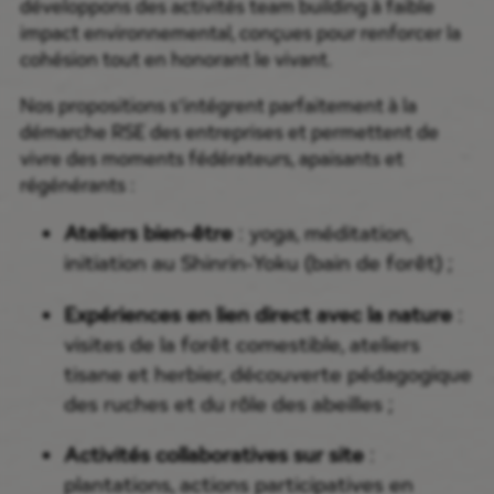
développons des activités team building à faible
impact environnemental, conçues pour renforcer la
cohésion tout en honorant le vivant.
Nos propositions s’intégrent parfaitement à la
démarche RSE des entreprises et permettent de
vivre des moments fédérateurs, apaisants et
régénérants :
Ateliers bien-être
: yoga, méditation,
initiation au Shinrin-Yoku (bain de forêt) ;
Expériences en lien direct avec la nature
:
visites de la forêt comestible, ateliers
tisane et herbier, découverte pédagogique
des ruches et du rôle des abeilles ;
Activités collaboratives sur site
:
plantations, actions participatives en