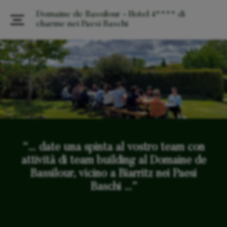
Domaine de Bassilour - Hotel 4**** di
charme nei Paesi Baschi
“… date una spinta al vostro team con
attività di team building al Domaine de
Bassilour, vicino a Biarritz nei Paesi
Baschi …”
… per un seminario indimenticabile in un ambiente rurale
nei Paesi Baschi …