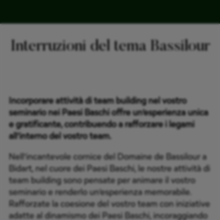
Interruzioni del tema Bassilour
Incorporare attività di team building nel vostro
seminario nei Paesi Baschi offre un’esperienza unica
e gratificante, contribuendo a rafforzare i legami
all’interno del vostro team.
Nell’incantevole cornice del Domaine de Bassilour a
Bidart, nel cuore dei Paesi Baschi, le nostre attività di
team building sono pensate per animare il vostro
seminario e renderlo un’esperienza memorabile.
Rafforzate la coesione del vostro team con iniziative
adatte al dinamismo dei Paesi Baschi, incoraggiando