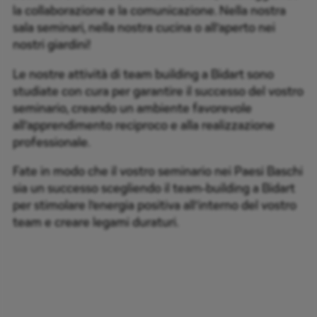
la collaborazione e la comunicazione. Nella nostra
sala seminari, nella nostra cucina o all’aperto nei
nostri giardini!
Le nostre attività di team building a Bidart sono
studiate con cura per garantire il successo del vostro
seminario, creando un ambiente favorevole
all’apprendimento reciproco e alla realizzazione
professionale.
Fate in modo che il vostro seminario nei Paesi Baschi
sia un successo scegliendo il team-building a Bidart
per stimolare l’energia positiva all’interno del vostro
team e creare legami duraturi.