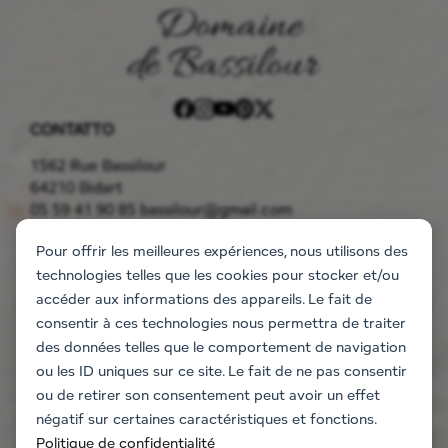
CONTATTO
1562 Rue Bassilour
64210 Bidart
05 59 41 90 85
bassilour@gmail.com
LA TENUTA
Pour offrir les meilleures expériences, nous utilisons des
Sistemazione
technologies telles que les cookies pour stocker et/ou
Gli appartamenti
accéder aux informations des appareils. Le fait de
La villa
consentir à ces technologies nous permettra de traiter
Richiesta di informazioni
des données telles que le comportement de navigation
EVENTO
ou les ID uniques sur ce site. Le fait de ne pas consentir
Matrimoni ed eventi
ou de retirer son consentement peut avoir un effet
Seminari aziendali
négatif sur certaines caractéristiques et fonctions.
Attività di team building
Politique de confidentialité