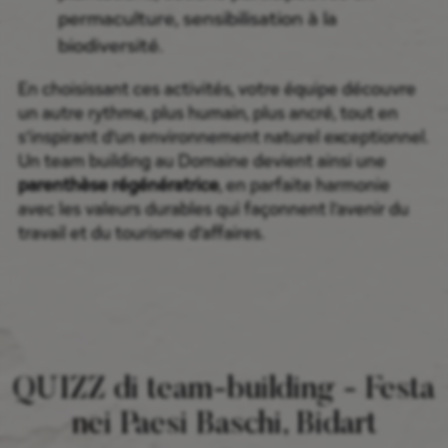
permaculture, sensibilisation à la
biodiversité.
En choisissant ces activités, votre équipe découvre
un autre rythme, plus humain, plus ancré, tout en
s’inspirant d’un environnement naturel exceptionnel.
Un team building au Domaine devient ainsi une
parenthèse régénératrice
, en parfaite harmonie
avec les valeurs durables qui façonnent l’avenir du
travail et du tourisme d’affaires.
QUIZZ di team-building - Festa
nei Paesi Baschi, Bidart