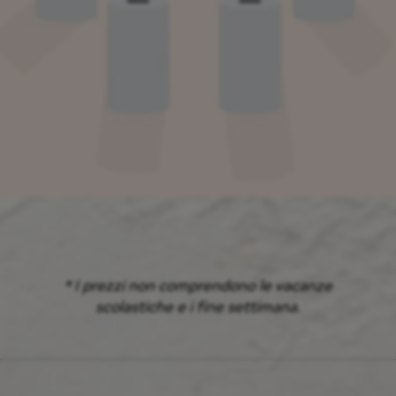
* I prezzi non comprendono le vacanze
scolastiche e i fine settimana.