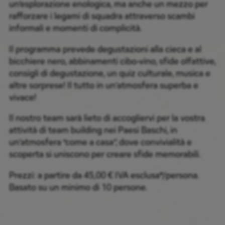
un’esplorazione enologica, ma anche un mezzo per
rafforzare i legami di squadra attraverso scambi
informali e momenti di complicità.
Il programma prevede degustazioni alla cieca e al
bicchiere nero, abbinamenti cibo-vino, sfide olfattive,
consigli di degustazione, un quiz culturale, musica e
altre sorprese! Il tutto in un’atmosfera superba e
vivace!
Il nostro team sarà lieto di accogliervi per la vostra
attività di team building nei Paesi Baschi, in
un’atmosfera “come a casa”, dove convivialità e
scoperta si uniscono per creare sfide memorabili.
Prezzi: a partire da 45,00 € IVA esclusa*/persona.
Basato su un minimo di 10 persone.