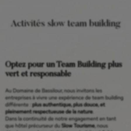
Activités slow team building
Optez pour un Team Building plus
vert et responsable
Au Domaine de Bassilour, nous invitons les
entreprises à vivre une expérience de team building
différente :
plus authentique, plus douce, et
pleinement respectueuse de la nature
.
Dans la continuité de notre engagement en tant
que hôtel précurseur du
Slow Tourisme
, nous