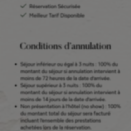
Réservation Sécurisée
Meilleur Tarif Disponible
Conditions d’annulation
Séjour inférieur ou égal à 3 nuits : 100% du
montant du séjour si annulation intervient à
moins de 72 heures de la date d’arrivée.
Séjour supérieur à 3 nuits : 100% du
montant du séjour si annulation intervient à
moins de 14 jours de la date d’arrivée.
Non présentation à l’hôtel (no show) : 100%
du montant total du séjour sera facturé
incluant l’ensemble des prestations
achetées lors de la réservation.