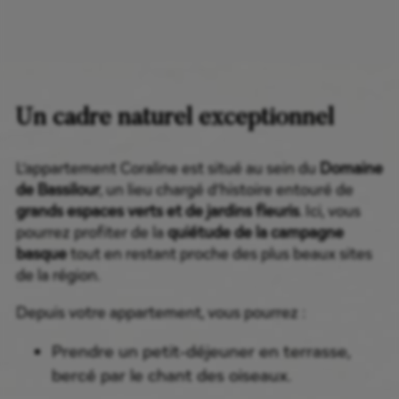
Un cadre naturel exceptionnel
L’appartement Coraline est situé au sein du
Domaine
de Bassilour
, un lieu chargé d’histoire entouré de
grands espaces verts et de jardins fleuris
. Ici, vous
pourrez profiter de la
quiétude de la campagne
basque
tout en restant proche des plus beaux sites
de la région.
Depuis votre appartement, vous pourrez :
Prendre un petit-déjeuner en terrasse,
bercé par le chant des oiseaux.