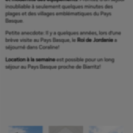
inoubliable à seulement quelques minutes des
plages et des villages emblématiques du Pays
Basque.
Petite anecdote: Il y a quelques années, lors d’une
brève visite au Pays Basque, le
Roi de Jordanie
a
séjourné dans Coraline!
Location à la semaine
est possible pour un long
séjour au Pays Basque proche de Biarritz!