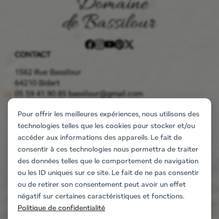
CONTACT
1562 Rue Bassilour
64210 Bidart
05 59 41 90 85
bassilour@gmail.com
LE DOMAINE
Pour offrir les meilleures expériences, nous utilisons des
Réserver une chambre
technologies telles que les cookies pour stocker et/ou
Les Apparts Hôtel
accéder aux informations des appareils. Le fait de
L’Annexe de l’hôtel
consentir à ces technologies nous permettra de traiter
Contactez-nous
des données telles que le comportement de navigation
ÉVÈNEMENT
ou les ID uniques sur ce site. Le fait de ne pas consentir
Mariages et événements
ou de retirer son consentement peut avoir un effet
Séminaires d’entreprises
négatif sur certaines caractéristiques et fonctions.
Activités Team Building
Politique de confidentialité