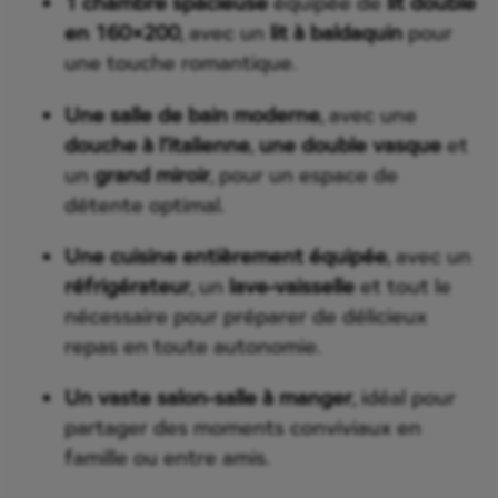
1 chambre spacieuse
équipée de
lit double
en 160×200
, avec un
lit à baldaquin
pour
une touche romantique.
Une salle de bain moderne
, avec une
douche à l’italienne
,
une double vasque
et
un
grand miroir
, pour un espace de
détente optimal.
Une cuisine entièrement équipée
, avec un
réfrigérateur
, un
lave-vaisselle
et tout le
nécessaire pour préparer de délicieux
repas en toute autonomie.
Un vaste salon-salle à manger
, idéal pour
partager des moments conviviaux en
famille ou entre amis.