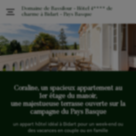
Domaine de Bassilour - Hôtel 4**** de
charme à Bidart - Pays Basque
Coraline, un spacieux appartement au
1er étage du manoir,
une majestueuse terrasse ouverte sur la
campagne du Pays Basque
un appart hôtel idéal à Bidart pour un week-end ou
des vacances en couple ou en famille