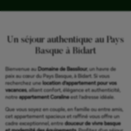
Un séjour authentique au Pays
Basque à Bidart
Bienvenue au
Domaine de Bassilour
, un havre de
paix au cœur du Pays Basque, à Bidart. Si vous
recherchez une
location d’appartement pour vos
vacances
, alliant confort, élégance et authenticité,
notre
appartement Coraline
est l’adresse idéale.
Que vous soyez en couple, en famille ou entre amis,
cet appartement spacieux et raffiné vous offre un
cadre exceptionnel, entre
douceur de vivre basque
et modernité des équipements
. Profitez d’un séjour