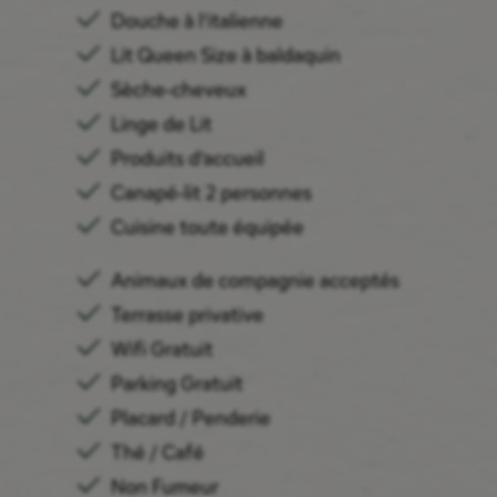
Douche à l’italienne
Lit Queen Size à baldaquin
Sèche-cheveux
Linge de Lit
Produits d’accueil
Canapé-lit 2 personnes
Cuisine toute équipée
Animaux de compagnie acceptés
Terrasse privative
Wifi Gratuit
Parking Gratuit
Placard / Penderie
Thé / Café
Non Fumeur