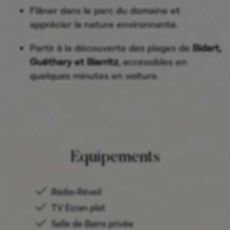
Flâner dans le parc du domaine et
apprécier la nature environnante.
Partir à la découverte des plages de
Bidart,
Guéthary et Biarritz
, accessibles en
quelques minutes en voiture.
Equipements
Radio-Réveil
TV Ecran plat
Salle de Bains privée